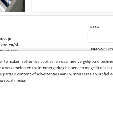
NAAM
met je
ktro en/of
TELEFOONNUM
ze op naar
r te maken zetten we cookies (en daarmee vergelijkbare techniek
r u verzamelen en uw internetgedrag binnen (en mogelijk ook bui
el 0572 –
EMAILADRES
 partijen content of advertenties aan uw interesses en profiel a
ia social media.
ageren om