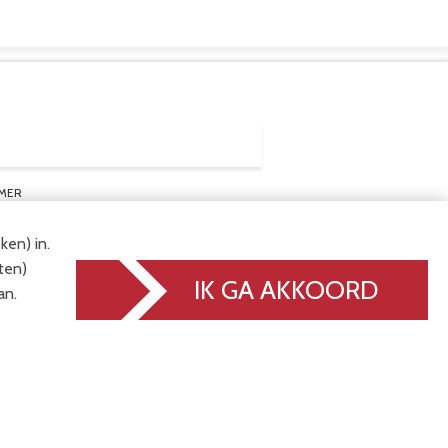
MER
en) in.
ten)
IK GA AKKOORD
an.
VERSTUREN