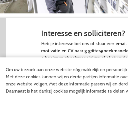
Interesse en solliciteren?
Heb je interesse bel ons of stuur een
email 
motivatie en CV naar g.gritter@beekmanele
e.beekman@beekmanelektro.nl
of stuur de
Heesweg 46 – 8102 NB Raalte.
Om uw bezoek aan onze website nóg makkelijk en persoonlijke
Met deze cookies kunnen wij en derde partijen informatie ove
Voor meer informatie over de de vacature,
b
onze website volgen. Met deze informatie passen wij en derde
352511
en vraag naar Gerben of Erik.
Daarnaast is het dankzij cookies mogelijk informatie te delen v
We stellen het niet op prijs als bedrijven re
hun diensten aan te bieden.