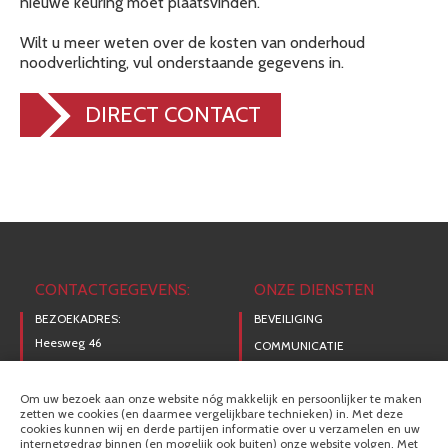
nieuwe keuring moet plaatsvinden.
Wilt u meer weten over de kosten van onderhoud
noodverlichting, vul onderstaande gegevens in.
DIRECT CONTACT
CONTACTGEGEVENS:
ONZE DIENSTEN
BEZOEKADRES:
BEVEILIGING
Heesweg 46
COMMUNICATIE
8102 NB Raalte
ELEKTRO
0572-352511
Om uw bezoek aan onze website nóg makkelijk en persoonlijker te maken
zetten we cookies (en daarmee vergelijkbare technieken) in. Met deze
info@beekmanelektro.nl
cookies kunnen wij en derde partijen informatie over u verzamelen en uw
internetgedrag binnen (en mogelijk ook buiten) onze website volgen. Met