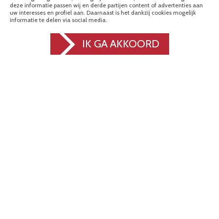
deze informatie passen wij en derde partijen content of advertenties aan
AFLEVERADRES:
uw interesses en profiel aan. Daarnaast is het dankzij cookies mogelijk
Ampèrestraat 16
informatie te delen via social media.
8102 PN Raalte
IK GA AKKOORD
OPENINGSTIJDEN EN
VOORWAARDEN
Maandag t/m vrijdag van 7.30-
16.30u, zaterdag en zondag
gesloten.
Wij zijn gevestigd in Raalte. Dat
ligt in Salland en is onderdeel
van de provincie Overijssel.
CERTIFICERINGEN