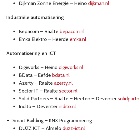
Dijkman Zonne Energie – Heino
dijkman.nl
Industriële automatisering
Bepacom – Raalte
bepacom.nl
Emka Elektro – Heerde
emka.nl
Automatisering en ICT
Digiworks – Heino
digiworks.nl
BData – Eefde
bdata.nl
Azerty – Raalte
azerty.nl
Sector IT – Raalte
sector.nl
Solid Partners – Raalte – Heeten – Deventer
solidpartn
Indito – Deventer
indito.nl
Smart Building – KNX Programmering
DUZZ ICT – Almelo
duzz-ict.nl