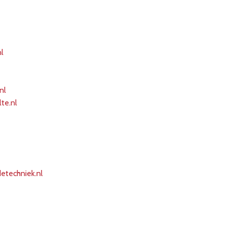
nl
nl
lte.nl
techniek.nl