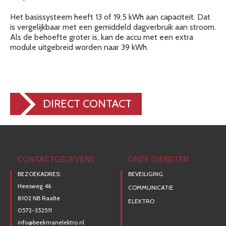
Het basis­sys­teem heeft 13 of 19,5 kWh aan ­ca­pa­ci­teit. Dat
is verge­lijk­baar met een gemid­deld dagver­bruik aan stroom.
Als de behoefte groter is, kan de accu met een extra
module uitge­breid worden naar 39 kWh.
DIRECT CONTACT
CONTACTGEGEVENS:
ONZE DIENSTEN
BEZOEKADRES:
BEVEILIGING
Heesweg 46
COMMUNICATIE
8102 NB Raalte
ELEKTRO
0572-352511
info@beekmanelektro.nl