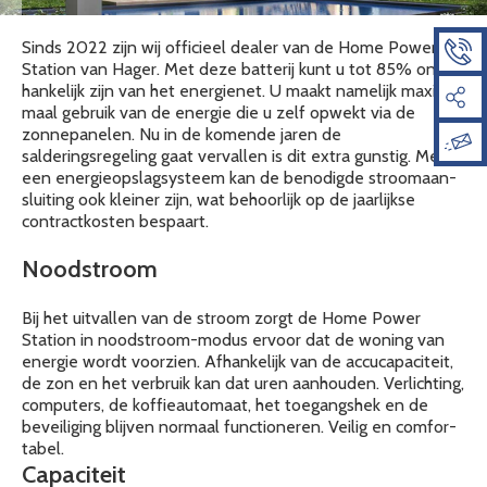
Sinds 2022 zijn wij officieel dealer van de Home Power
Station van Hager. Met deze batterij kunt u tot 85% onaf­
han­ke­lijk zijn van het energienet. U maakt namelijk maxi­
maal gebruik van de energie die u zelf opwekt via de
zonnepanelen. Nu in de komende jaren de
salderingsregeling gaat vervallen is dit extra gunstig. Met
een ener­gie­op­slag­sys­teem kan de beno­digde stroom­aan­
slui­ting ook kleiner zijn, wat behoor­lijk op de jaar­lijkse
contract­kosten bespaart.
Nood­stroom
Bij het uitvallen van de stroom zorgt de Home Power
Station in nood­stroom-modus ervoor dat de woning van
energie wordt voorzien. Afhan­ke­lijk van de accu­ca­pa­ci­teit,
de zon en het verbruik kan dat uren aanhouden. Verlich­ting,
computers, de koffie­au­to­maat, het toegangshek en de
bevei­li­ging blijven normaal func­ti­o­neren. Veilig en comfor­
tabel.
Capa­ci­teit