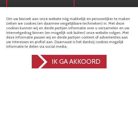
AFLEVERADRES:
Om uw bezoek aan onze website nóg makkelijk en persoonlijker te maken
Ampèrestraat 16
zetten we cookies (en daarmee vergelijkbare technieken) in. Met deze
8102 PN Raalte
cookies kunnen wij en derde partijen informatie over u verzamelen en uw
internetgedrag binnen (en mogelijk ook buiten) onze website volgen. Met
deze informatie passen wij en derde partijen content of advertenties aan
OPENINGSTIJDEN EN
uw interesses en profiel aan. Daarnaast is het dankzij cookies mogelijk
VOORWAARDEN
informatie te delen via social media.
Maandag t/m vrijdag van 7.30-
16.30u, zaterdag en zondag
IK GA AKKOORD
gesloten.
Wij zijn gevestigd in Raalte. Dat
ligt in Salland en is onderdeel
van de provincie Overijssel.
CERTIFICERINGEN